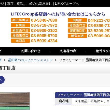
ジ｜東京、横浜、川崎のお部屋探し｜LIFIXグループへ
LIFIX Group各店舗へのお問い合わせはこちらから
03-5348-7838
044-221-70
03-5719-7972
03-5396-71
03-5909-0102
03-5308-25
03-5985-6700
03-5909-00
03-5939-4334
介
お問い合わせ
お客様の声
物件リク
区
>
墨田区のコンビニエンスストア
>
ファミリーマート 墨田亀沢四丁目
四丁目店
へ
ファミリーマート 墨田亀沢四丁目店
所在地
東京都墨田区亀沢４丁目16