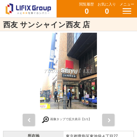
閲覧履歴
お気に入り
メニュー
0
0
西友 サンシャイン西友 店
前
次
画像タップで拡大表示【
1
/1】
所在地
東京都豊島区東池袋４丁目27