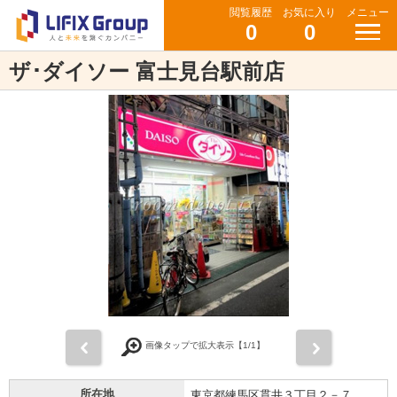
閲覧履歴
お気に入り
メニュー
0
0
ザ･ダイソー 富士見台駅前店
前
次
画像タップで拡大表示【
1
/1】
所在地
東京都練馬区貫井３丁目２－７