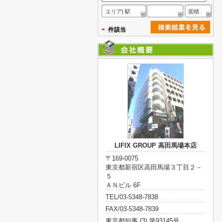
エリア| 駅
面積
-
件該当
LIFIX GROUP 高田馬場本店
〒169-0075
東京都新宿区高田馬場３丁目２－
５
ＡＮビル 6F
TEL/03-5348-7838
FAX/03-5348-7839
東京都知事 (3) 第93145号