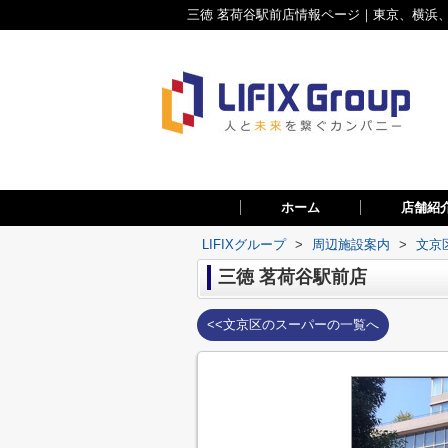
三徳 茗荷谷駅前店情報ページ｜東京、横浜、
ホーム
店舗紹
LIFIXグループ
>
周辺施設案内
>
文京
三徳 茗荷谷駅前店
<<文京区のスーパーの一覧へ