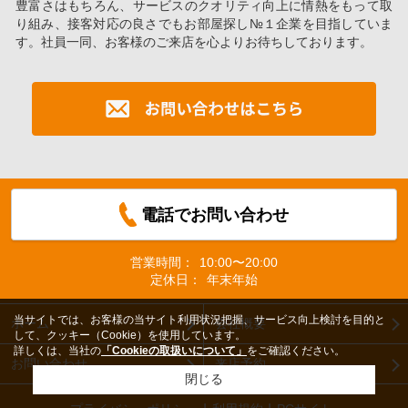
豊富さはもちろん、サービスのクオリティ向上に情熱をもって取
り組み、接客対応の良さでもお部屋探し№１企業を目指していま
す。社員一同、お客様のご来店を心よりお待ちしております。
電話でお問い合わせ
営業時間：
10:00〜20:00
定休日：
年末年始
当サイトでは、お客様の当サイト利用状況把握、サービス向上検討を目的と
ホーム
会社概要
して、クッキー（Cookie）を使用しています。
詳しくは、当社の
「Cookieの取扱いについて」
をご確認ください。
お問い合わせ
来店予約
閉じる