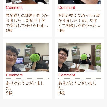
Comment
Comment
希望通りの部屋が見つか
対応が早くてめっちゃ助
りました！ 対応も丁寧
かりました！ 話しやす
で安心して任せられまし
くて相談しやすかったで
た。 また引っ...
O様
す。 大林さん...
H様
Comment
Comment
ありがとうございまし
ありがとうございまし
た。
た。
S様
H様