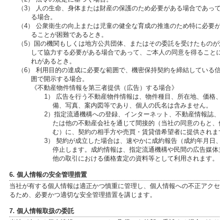
（3） 人の生命、身体または財産の保護のため必要がある場合であっ
る場合。
（4） 公衆衛生の向上または児童の健全な育成の推進のため特に必要
ることが困難であるとき。
（5）国の機関もしくは地方公共団体、またはその委託を受けたもの
して協力する必要がある場合であって、ご本人の同意を得ること
れがあるとき。
（6） 利用目的の達成に必要な範囲で、機密保持契約を締結している
囲で開示する場合。
《不動産物件情報を第三者提供（広告）する場合》
1） 広告を行う不動産物件情報は、物件種目、所在地、価格
備、写真、案内図等であり、個人の氏名は含みません。
2）指定流通機構への登録、インターネット、不動産情報誌
たは他の不動産会社を通じて間接的（当社の同意のもと、
む）に、契約の相手方や売買・賃貸借希望者に提供されま
3） 契約が成立した場合は、速やかに成約報告（成約年月日
停止します。成約情報は、指定流通機構や民間の広告媒体
他の取引における価格査定の資料等として利用されます。
6. 個人情報の安全管理措置
当社が有する個人情報は適正かつ慎重に管理し、個人情報への不正アクセ
るため、必要かつ適切な安全管理措置を講じます。
7. 個人情報取扱の委託