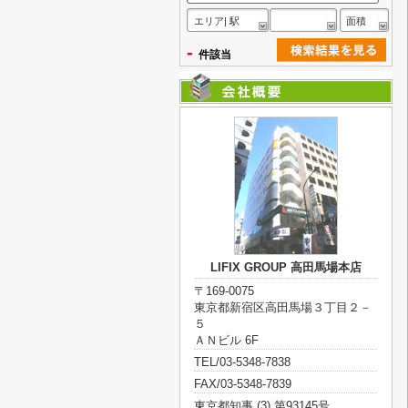
エリア| 駅
面積
-
件該当
LIFIX GROUP 高田馬場本店
〒169-0075
東京都新宿区高田馬場３丁目２－
５
ＡＮビル 6F
TEL/03-5348-7838
FAX/03-5348-7839
東京都知事 (3) 第93145号