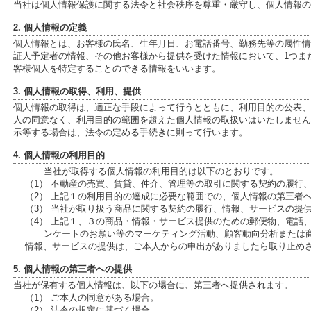
当社は個人情報保護に関する法令と社会秩序を尊重・厳守し、個人情報の
2. 個人情報の定義
個人情報とは、お客様の氏名、生年月日、お電話番号、勤務先等の属性情報、
証人予定者の情報、その他お客様から提供を受けた情報において、1つま
客様個人を特定することのできる情報をいいます。
3. 個人情報の取得、利用、提供
個人情報の取得は、適正な手段によって行うとともに、利用目的の公表、
人の同意なく、利用目的の範囲を超えた個人情報の取扱いはいたしません
示等する場合は、法令の定める手続きに則って行います。
4. 個人情報の利用目的
当社が取得する個人情報の利用目的は以下のとおりです。
（1） 不動産の売買、賃貸、仲介、管理等の取引に関する契約の履行
（2） 上記１の利用目的の達成に必要な範囲での、個人情報の第三者
（3） 当社が取り扱う商品に関する契約の履行、情報、サービスの提
（4） 上記１、３の商品・情報・サービス提供のための郵便物、電話
ンケートのお願い等のマーケティング活動、顧客動向分析または
情報、サービスの提供は、ご本人からの申出がありましたら取り止め
5. 個人情報の第三者への提供
当社が保有する個人情報は、以下の場合に、第三者へ提供されます。
（1） ご本人の同意がある場合。
（2） 法令の規定に基づく場合。