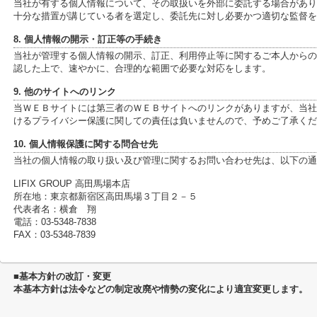
当社が有する個人情報について、その取扱いを外部に委託する場合があり
十分な措置が講じている者を選定し、委託先に対し必要かつ適切な監督を
8. 個人情報の開示・訂正等の手続き
当社が管理する個人情報の開示、訂正、利用停止等に関するご本人からの
認した上で、速やかに、合理的な範囲で必要な対応をします。
9. 他のサイトへのリンク
当ＷＥＢサイトには第三者のＷＥＢサイトへのリンクがありますが、当社
けるプライバシー保護に関しての責任は負いませんので、予めご了承くだ
10. 個人情報保護に関する問合せ先
当社の個人情報の取り扱い及び管理に関するお問い合わせ先は、以下の通
LIFIX GROUP 高田馬場本店
所在地：東京都新宿区高田馬場３丁目２－５
代表者名：横倉 翔
電話：03-5348-7838
FAX：03-5348-7839
■基本方針の改訂・変更
本基本方針は法令などの制定改廃や情勢の変化により適宜変更します。