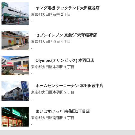
ヤマダ電機 テックランド大田糀谷店
東京都大田区萩中２丁目
-
セブンイレブン 京急ST穴守稲荷店
東京都大田区羽田４丁目
-
Olympic(オリンピック) 本羽田店
東京都大田区本羽田１丁目
-
ホームセンターコーナン 本羽田萩中店
東京都大田区本羽田２丁目
-
まいばすけっと 南蒲田1丁目店
東京都大田区南蒲田１丁目
-