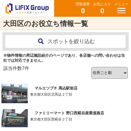
閲覧履歴
お気に入り
メニュー
0
0
大田区のお役立ち情報一覧
スポットを絞り込む
※物件情報の周辺施設紹介のページであり、各店舗への問い合わせは当
社では対応できません。
該当件数
7
件
マルエツプチ 馬込駅前店
東京都大田区北馬込２丁目
-
ファミリーマート 野口西糀谷産業道路店
東京都大田区西糀谷２丁目
-