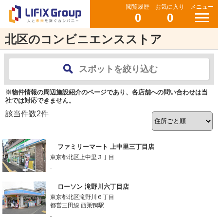
閲覧履歴
お気に入り
メニュー
0
0
北区のコンビニエンスストア
スポットを絞り込む
※物件情報の周辺施設紹介のページであり、各店舗への問い合わせは当
社では対応できません。
該当件数
2
件
ファミリーマート 上中里三丁目店
東京都北区上中里３丁目
-
ローソン 滝野川六丁目店
東京都北区滝野川６丁目
都営三田線 西巣鴨駅
-