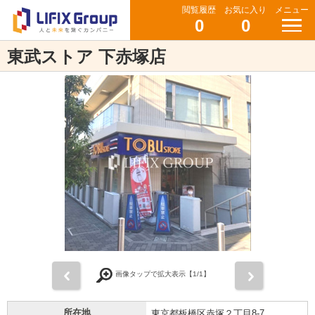
閲覧履歴
お気に入り
メニュー
0
0
東武ストア 下赤塚店
前
次
画像タップで拡大表示【
1
/1】
所在地
東京都板橋区赤塚２丁目8-7