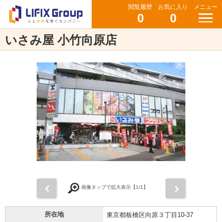
閲覧履歴
お気に入り
メニュー
0
0
いさみ屋 小竹向原店
前
次
画像タップで拡大表示【
1
/1】
所在地
東京都板橋区向原３丁目10-37