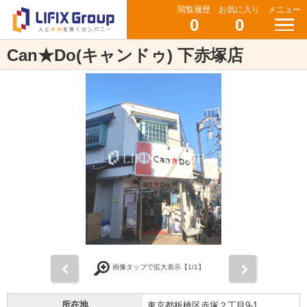
閲覧履歴
お気に入り
メニュー
0
0
Can★Do(キャンドゥ) 下赤塚店
前
次
画像タップで拡大表示【
1
/1】
所在地
東京都板橋区赤塚２丁目9-1