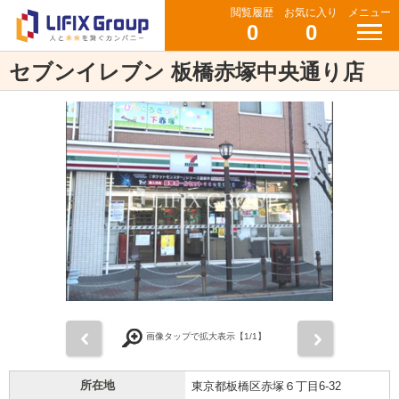
閲覧履歴
お気に入り
メニュー
0
0
セブンイレブン 板橋赤塚中央通り店
前
次
画像タップで拡大表示【
1
/1】
所在地
東京都板橋区赤塚６丁目6-32