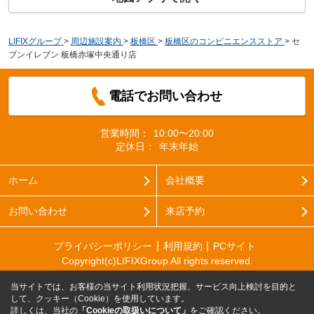
LIFIXグループ
>
周辺施設案内
>
板橋区
>
板橋区のコンビニエンスストア
>
セ
ブンイレブン 板橋赤塚中央通り店
電話でお問い合わせ
営業時間：
10:00〜20:00
定休日：
年末年始
ホーム
会社概要
お問い合わせ
来店予約
プライバシーポリシー
利用規約
PCサイト
Copyright(c)LIFIXGroup All rights reserved.
当サイトでは、お客様の当サイト利用状況把握、サービス向上検討を目的と
して、クッキー（Cookie）を使用しています。
詳しくは、当社の
「Cookieの取扱いについて」
をご確認ください。