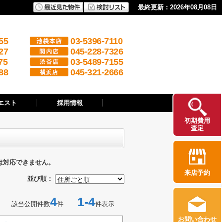
最終更新：2026年08月08日
55
03-5396-7110
27
045-228-7326
75
03-5489-7155
88
045-321-2666
エスト
採用情報
初期費用
査定
は対応できません。
来店予約
並び順：
4
1-4
該当公開件数
件
件表示
お問い合わせ