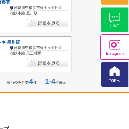
警察署
神奈川県横浜市保土ケ谷区川辺町
相鉄本線 星川駅
LINE
キ 星川店
神奈川県横浜市保土ケ谷区川辺町
相鉄本線 天王町駅
Instagram
4
1-4
TOPへ
該当公開件数
件
件表示