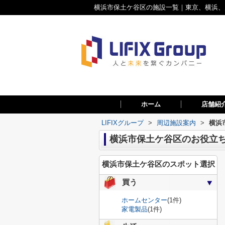
横浜市保土ケ谷区の施設一覧｜東京、横浜、川
ホーム
店舗紹
LIFIXグループ
>
周辺施設案内
>
横浜
横浜市保土ケ谷区のお役立
横浜市保土ケ谷区のスポット選択
買う
ホームセンター
(1件)
家電製品
(1件)