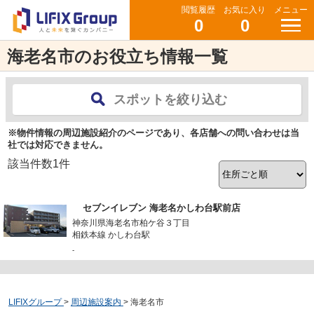
閲覧履歴
お気に入り
メニュー
0
0
海老名市のお役立ち情報一覧
スポットを絞り込む
※物件情報の周辺施設紹介のページであり、各店舗への問い合わせは当
社では対応できません。
該当件数
1
件
セブンイレブン 海老名かしわ台駅前店
神奈川県海老名市柏ケ谷３丁目
相鉄本線 かしわ台駅
-
LIFIXグループ
>
周辺施設案内
>
海老名市