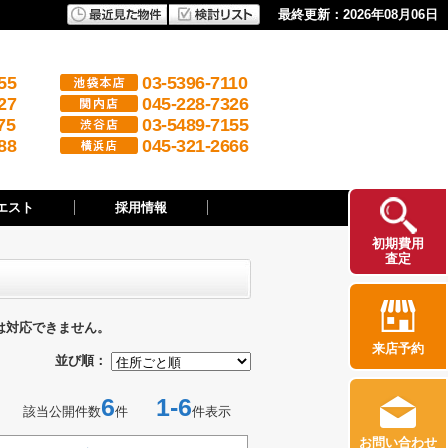
最終更新：2026年08月06日
55
03-5396-7110
27
045-228-7326
75
03-5489-7155
88
045-321-2666
エスト
採用情報
初期費用
査定
は対応できません。
来店予約
並び順：
6
1-6
該当公開件数
件
件表示
お問い合わせ