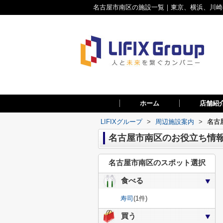
名古屋市南区の施設一覧｜東京、横浜、川崎の
ホーム
店舗紹
LIFIXグループ
>
周辺施設案内
>
名古
名古屋市南区のお役立ち情
名古屋市南区のスポット選択
食べる
寿司
(1件)
買う