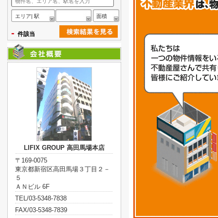
エリア| 駅
面積
-
件該当
LIFIX GROUP 高田馬場本店
〒169-0075
東京都新宿区高田馬場３丁目２－
５
ＡＮビル 6F
TEL/03-5348-7838
FAX/03-5348-7839