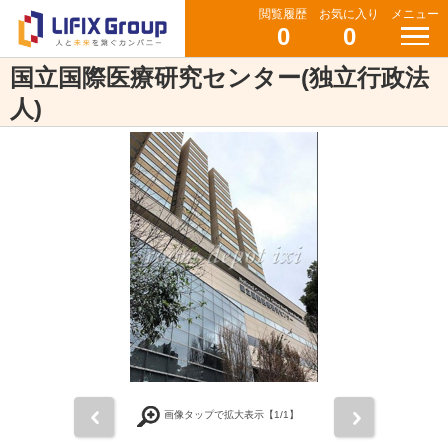
閲覧履歴
お気に入り
メニュー
0
0
国立国際医療研究センター(独立行政法
人)
前
次
画像タップで拡大表示【
1
/1】