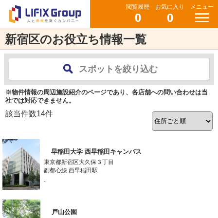
閲覧履歴
お気に入り
メニュー
0
0
新宿区のお役立ち情報一覧
スポットを絞り込む
※物件情報の周辺施設紹介のページであり、各店舗への問い合わせは当
社では対応できません。
該当件数
14
件
早稲田大学 西早稲田キャンパス
東京都新宿区大久保３丁目
副都心線 西早稲田駅
-
戸山公園