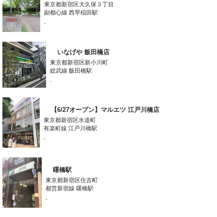
東京都新宿区大久保３丁目
副都心線 西早稲田駅
-
いなげや 飯田橋店
東京都新宿区新小川町
総武線 飯田橋駅
-
【6/27オープン】マルエツ 江戸川橋店
東京都新宿区水道町
有楽町線 江戸川橋駅
-
曙橋駅
東京都新宿区住吉町
都営新宿線 曙橋駅
-