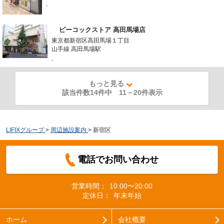
-
ピーコックストア 高田馬場店
東京都新宿区高田馬場１丁目
山手線 高田馬場駅
-
もっと見る
該当件数14件中
11
－
20
件表示
LIFIXグループ
>
周辺施設案内
>
新宿区
電話でお問い合わせ
営業時間：
10:00〜20:00
定休日：
年末年始
ホーム
会社概要