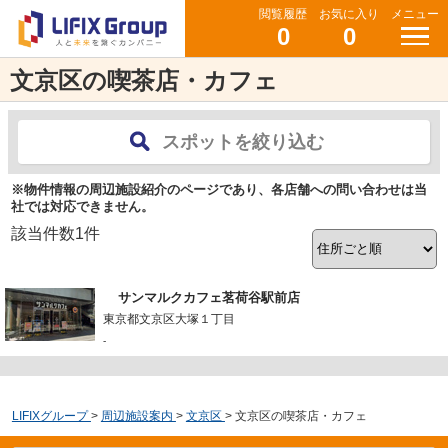
閲覧履歴
お気に入り
メニュー
0
0
文京区の喫茶店・カフェ
スポットを絞り込む
※物件情報の周辺施設紹介のページであり、各店舗への問い合わせは当
社では対応できません。
該当件数
1
件
サンマルクカフェ茗荷谷駅前店
東京都文京区大塚１丁目
-
LIFIXグループ
>
周辺施設案内
>
文京区
>
文京区の喫茶店・カフェ