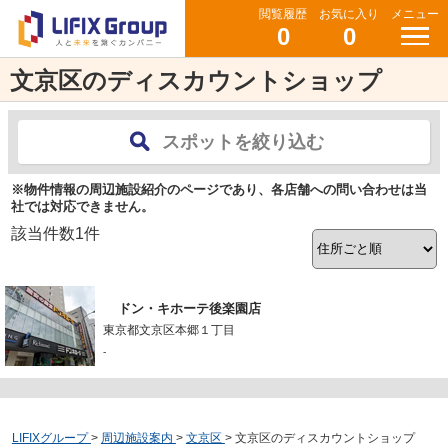
閲覧履歴
お気に入り
メニュー
0
0
文京区のディスカウントショップ
スポットを絞り込む
※物件情報の周辺施設紹介のページであり、各店舗への問い合わせは当
社では対応できません。
該当件数
1
件
ドン・キホーテ後楽園店
東京都文京区本郷１丁目
-
LIFIXグループ
>
周辺施設案内
>
文京区
>
文京区のディスカウントショップ