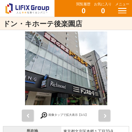
閲覧履歴
お気に入り
メニュー
0
0
ドン・キホーテ後楽園店
前
次
画像タップで拡大表示【
1
/1】
所在地
東京都文京区本郷１丁目33-9