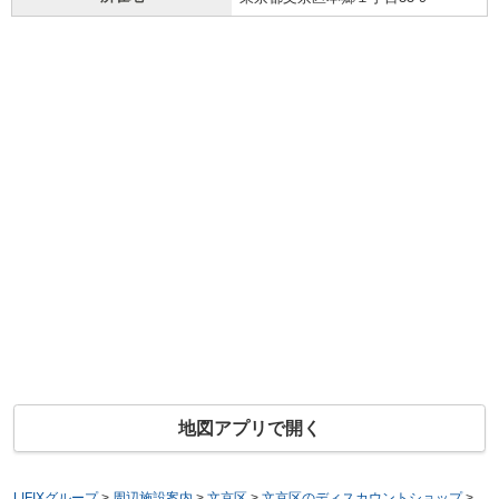
地図アプリで開く
LIFIXグループ
>
周辺施設案内
>
文京区
>
文京区のディスカウントショップ
>