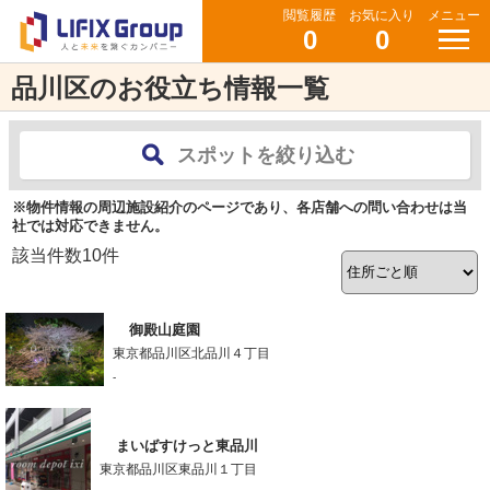
閲覧履歴
お気に入り
メニュー
0
0
品川区のお役立ち情報一覧
スポットを絞り込む
※物件情報の周辺施設紹介のページであり、各店舗への問い合わせは当
社では対応できません。
該当件数
10
件
御殿山庭園
東京都品川区北品川４丁目
-
まいばすけっと東品川
東京都品川区東品川１丁目