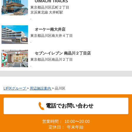
OIMACHI TRACKS
東京都品川区広町２丁目
京浜東北線 大井町駅
-
オーケー南大井店
東京都品川区南大井４丁目
-
セブン-イレブン 南品川２丁目店
東京都品川区南品川２丁目
-
LIFIXグループ
>
周辺施設案内
>
品川区
電話でお問い合わせ
営業時間：
10:00〜20:00
定休日：
年末年始