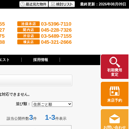
最終更新：2026年08月09日
55
03-5396-7110
27
045-228-7326
75
03-5489-7155
88
045-321-2666
エスト
採用情報
初期費用
査定
は対応できません。
来店予約
並び順：
3
1-3
該当公開件数
件
件表示
お問い合わせ