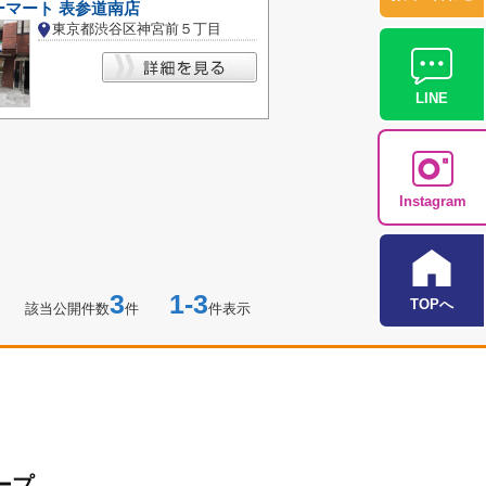
ーマート 表参道南店
東京都渋谷区神宮前５丁目
LINE
Instagram
3
1-3
TOPへ
該当公開件数
件
件表示
ープ