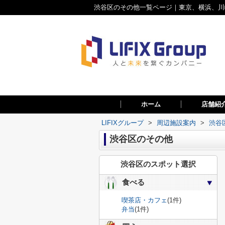
渋谷区のその他一覧ページ｜東京、横浜、川崎
ホーム
店舗紹
LIFIXグループ
>
周辺施設案内
>
渋谷
渋谷区のその他
渋谷区のスポット選択
食べる
喫茶店・カフェ
(1件)
弁当
(1件)