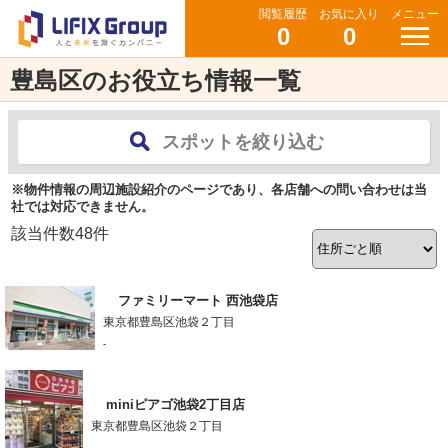
閲覧履歴
お気に入り
メニュー
0
0
豊島区のお役立ち情報一覧
スポットを絞り込む
※物件情報の周辺施設紹介のページであり、各店舗への問い合わせは当
社では対応できません。
該当件数
48
件
ファミリーマート 西池袋店
東京都豊島区池袋２丁目
-
miniピアゴ池袋2丁目店
東京都豊島区池袋２丁目
-