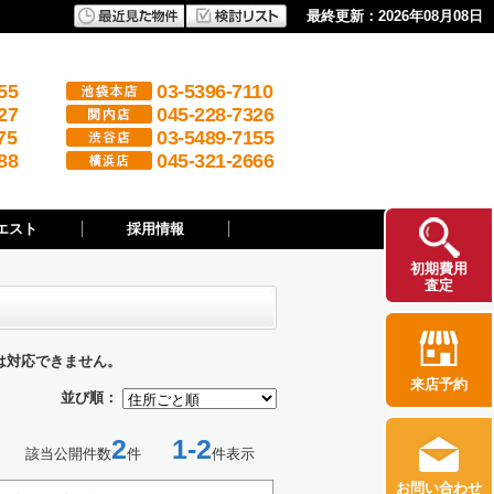
最終更新：2026年08月08日
55
03-5396-7110
27
045-228-7326
75
03-5489-7155
88
045-321-2666
エスト
採用情報
初期費用
査定
は対応できません。
来店予約
並び順：
2
1-2
該当公開件数
件
件表示
お問い合わせ