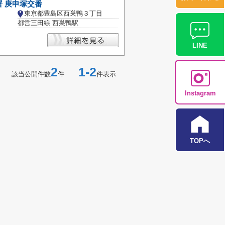
 庚申塚交番
東京都豊島区西巣鴨３丁目
都営三田線 西巣鴨駅
LINE
2
1-2
該当公開件数
件
件表示
Instagram
TOPへ