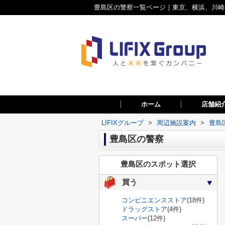
豊島区の警察一覧ページ｜東京、横浜、川崎の
ホーム
店舗紹
LIFIXグループ
>
周辺施設案内
>
豊島
豊島区の警察
豊島区のスポット選択
買う
コンビニエンスストア
(18件)
ドラッグストア
(4件)
スーパー
(12件)