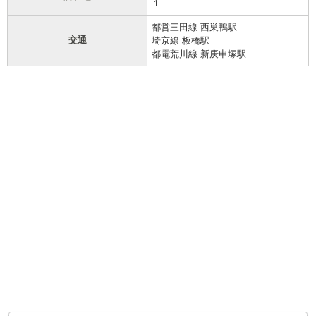
１
都営三田線 西巣鴨駅
交通
埼京線 板橋駅
都電荒川線 新庚申塚駅