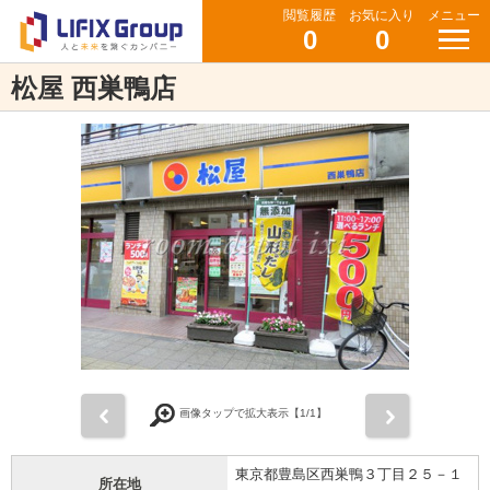
閲覧履歴
お気に入り
メニュー
0
0
松屋 西巣鴨店
前
次
画像タップで拡大表示【
1
/1】
東京都豊島区西巣鴨３丁目２５－１
所在地