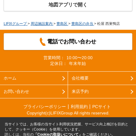
地図アプリで開く
LIFIXグループ
>
周辺施設案内
>
豊島区
>
豊島区の弁当
>
松屋 西巣鴨店
電話でお問い合わせ
営業時間：
10:00〜20:00
定休日：
年末年始
ホーム
会社概要
お問い合わせ
来店予約
プライバシーポリシー
利用規約
PCサイト
Copyright(c)LIFIXGroup All rights reserved.
当サイトでは、お客様の当サイト利用状況把握、サービス向上検討を目的と
して、クッキー（Cookie）を使用しています。
詳しくは、当社の
「Cookieの取扱いについて」
をご確認ください。