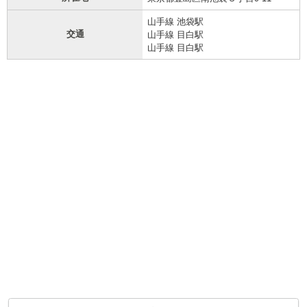
山手線 池袋駅
交通
山手線 目白駅
山手線 目白駅