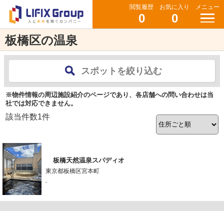
閲覧履歴
お気に入り
メニュー
0
0
板橋区の温泉
スポットを絞り込む
※物件情報の周辺施設紹介のページであり、各店舗への問い合わせは当
社では対応できません。
該当件数
1
件
板橋天然温泉スパディオ
東京都板橋区宮本町
-