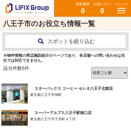
閲覧履歴
お気に入り
メニュー
0
0
八王子市のお役立ち情報一覧
スポットを絞り込む
※物件情報の周辺施設紹介のページであり、各店舗への問い合わせは当
社では対応できません。
該当件数
6
件
スターバックス コーヒー セレオ八王子北館店
東京都八王子市旭町
-
スーパーアルプス八王子駅南口店
東京都八王子市子安町４丁目
-