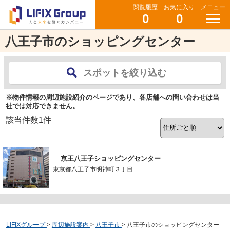
閲覧履歴
お気に入り
メニュー
0
0
八王子市のショッピングセンター
スポットを絞り込む
※物件情報の周辺施設紹介のページであり、各店舗への問い合わせは当
社では対応できません。
該当件数
1
件
京王八王子ショッピングセンター
東京都八王子市明神町３丁目
-
LIFIXグループ
>
周辺施設案内
>
八王子市
>
八王子市のショッピングセンター