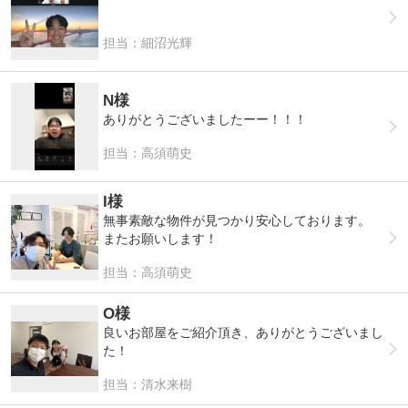
担当：細沼光輝
N様
ありがとうございましたーー！！！
担当：高須萌史
I様
無事素敵な物件が見つかり安心しております。
またお願いします！
担当：高須萌史
O様
良いお部屋をご紹介頂き、ありがとうございまし
た！
担当：清水来樹