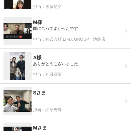
担当：後藤慈空
M様
間に合ってよかったです
担当：株式会社 LIFIX GROUP 池袋店
A様
ありがとうございました
担当：丸目双葉
Sさま
担当：細沼光輝
Mさま