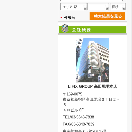
エリア| 駅
面積
-
件該当
LIFIX GROUP 高田馬場本店
〒169-0075
東京都新宿区高田馬場３丁目２－
５
ＡＮビル 6F
TEL/03-5348-7838
FAX/03-5348-7839
東京都知事 (3) 第93145号