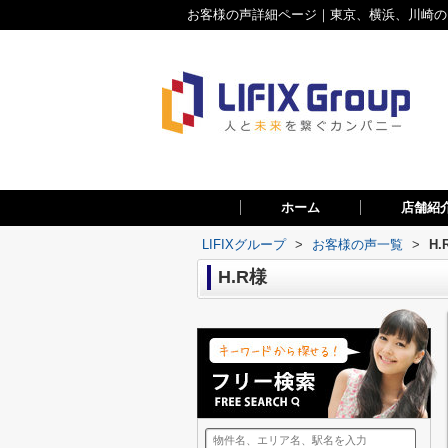
お客様の声詳細ページ｜東京、横浜、川崎のお
ホーム
店舗紹
LIFIXグループ
>
お客様の声一覧
>
H.
H.R様