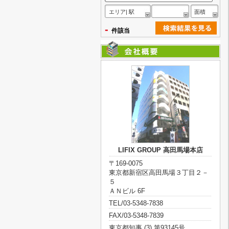
エリア| 駅
面積
-
件該当
LIFIX GROUP 高田馬場本店
〒169-0075
東京都新宿区高田馬場３丁目２－
５
ＡＮビル 6F
TEL/03-5348-7838
FAX/03-5348-7839
東京都知事 (3) 第93145号