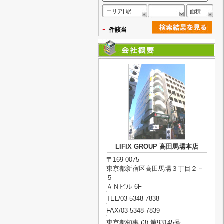
エリア| 駅
面積
-
件該当
LIFIX GROUP 高田馬場本店
〒169-0075
東京都新宿区高田馬場３丁目２－
５
ＡＮビル 6F
TEL/03-5348-7838
FAX/03-5348-7839
東京都知事 (3) 第93145号