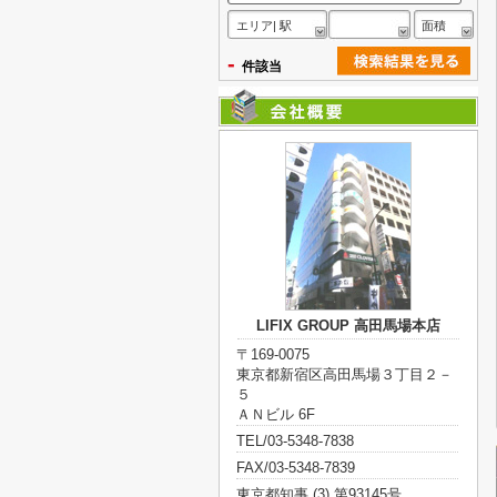
エリア| 駅
面積
-
件該当
LIFIX GROUP 高田馬場本店
〒169-0075
東京都新宿区高田馬場３丁目２－
５
ＡＮビル 6F
TEL/03-5348-7838
FAX/03-5348-7839
東京都知事 (3) 第93145号