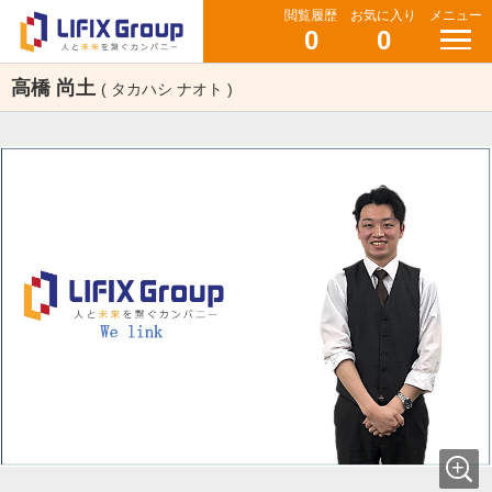
閲覧履歴
お気に入り
メニュー
0
0
高橋 尚土
( タカハシ ナオト )