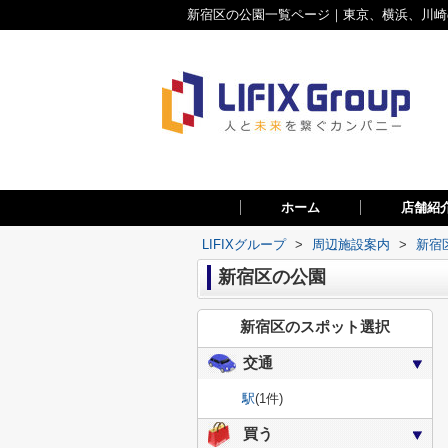
新宿区の公園一覧ページ｜東京、横浜、川崎の
ホーム
店舗紹
LIFIXグループ
>
周辺施設案内
>
新宿
新宿区の公園
新宿区のスポット選択
交通
駅
(1件)
買う