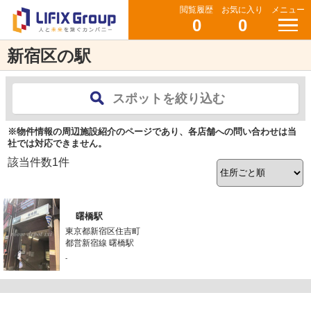
閲覧履歴
お気に入り
メニュー
0
0
新宿区の駅
スポットを絞り込む
※物件情報の周辺施設紹介のページであり、各店舗への問い合わせは当
社では対応できません。
該当件数
1
件
曙橋駅
東京都新宿区住吉町
都営新宿線 曙橋駅
-