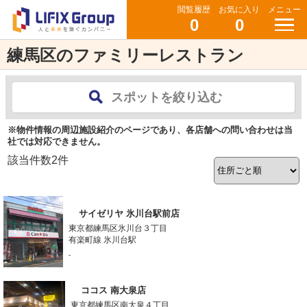
閲覧履歴
お気に入り
メニュー
0
0
練馬区のファミリーレストラン
スポットを絞り込む
※物件情報の周辺施設紹介のページであり、各店舗への問い合わせは当
社では対応できません。
該当件数
2
件
サイゼリヤ 氷川台駅前店
東京都練馬区氷川台３丁目
有楽町線 氷川台駅
-
ココス 南大泉店
東京都練馬区南大泉４丁目