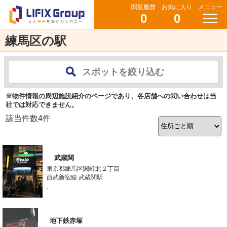
閲覧履歴
お気に入り
メニュー
0
0
練馬区の駅
スポットを絞り込む
※物件情報の周辺施設紹介のページであり、各店舗への問い合わせは当
社では対応できません。
該当件数
4
件
武蔵関
東京都練馬区関町北２丁目
西武新宿線 武蔵関駅
-
地下鉄赤塚