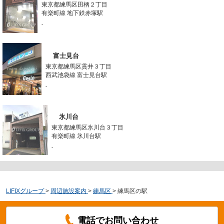
東京都練馬区田柄２丁目
有楽町線 地下鉄赤塚駅
-
富士見台
東京都練馬区貫井３丁目
西武池袋線 富士見台駅
-
氷川台
東京都練馬区氷川台３丁目
有楽町線 氷川台駅
-
LIFIXグループ
>
周辺施設案内
>
練馬区
>
練馬区の駅
電話でお問い合わせ