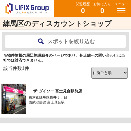
閲覧履歴
お気に入り
メニュー
0
0
練馬区のディスカウントショップ
スポットを絞り込む
※物件情報の周辺施設紹介のページであり、各店舗への問い合わせは当
社では対応できません。
該当件数
1
件
ザ･ダイソー 富士見台駅前店
東京都練馬区貫井３丁目
西武池袋線 富士見台駅
-